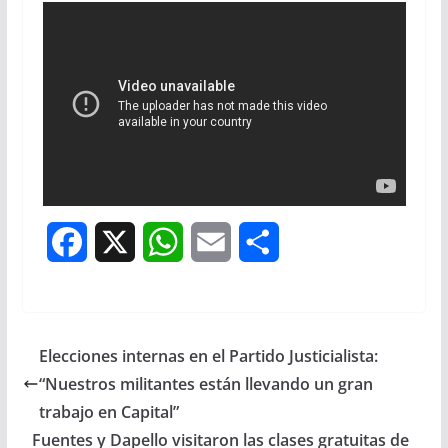
F
X
W
E
S
a
h
m
h
c
a
a
a
Elecciones internas en el Partido Justicialista:
e
t
i
r
“Nuestros militantes están llevando un gran
b
s
l
e
trabajo en Capital”
Fuentes y Dapello visitaron las clases gratuitas de
o
A