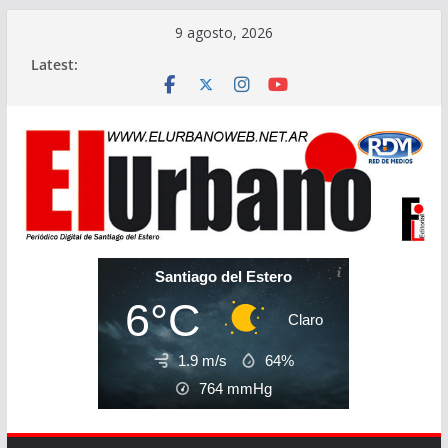
Skip
9 agosto, 2026
to
Latest:
content
Santiago del Estero
6°C
Claro
1.9 m/s
64%
764
mmHg