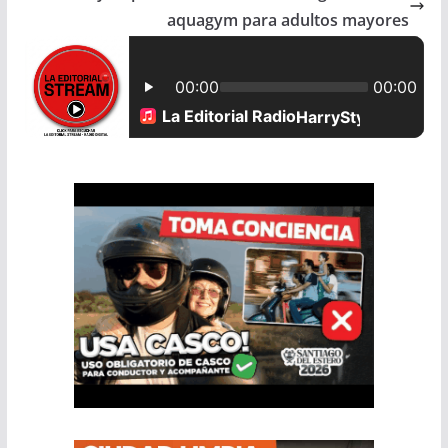
aquagym para adultos mayores
o
p
k
p