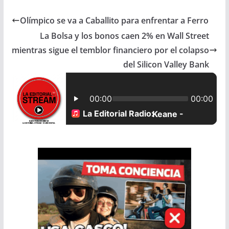
c
a
a
a
Olímpico se va a Caballito para enfrentar a Ferro
e
t
i
r
La Bolsa y los bonos caen 2% en Wall Street
b
s
l
e
mientras sigue el temblor financiero por el colapso
o
A
del Silicon Valley Bank
o
p
k
p