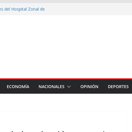
nes del Hospital Zonal de
cusaciones cruzadas de
 la intervención de la Dirección
mantenimiento de calles con
uerto, Vinalar, Juan XXIII y
 drenajes pluviales
erna en Fernández
ECONOMÍA
NACIONALES
OPINIÓN
DEPORTES