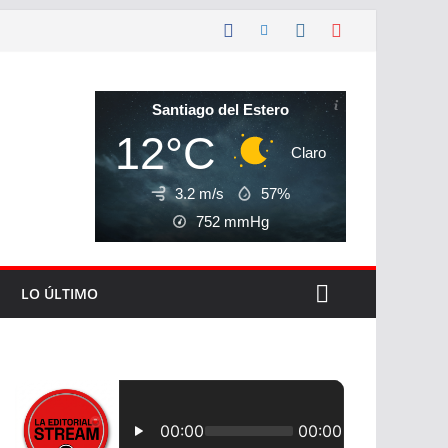
Santiago del Estero
12°C
Claro
3.2 m/s
57%
752
mmHg
LO ÚLTIMO