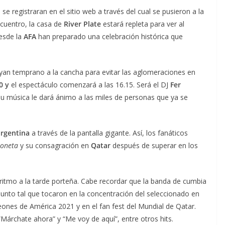
 registraran en el sitio web a través del cual se pusieron a la
cuentro, la casa de
River Plate
estará repleta para ver al
esde la
AFA
han preparado una celebración histórica que
yan temprano a la cancha para evitar las aglomeraciones en
0 y
el espectáculo comenzará a las 16.15. Será el DJ
Fer
su música le dará ánimo a las miles de personas que ya se
argentina
a través de la pantalla gigante. Así, los fanáticos
loneta
y su consagración en
Qatar
después de superar en los
ritmo a la tarde porteña. Cabe recordar que la banda de cumbia
 punto tal que tocaron en la concentración del seleccionado en
eones de América 2021 y en el fan fest del Mundial de Qatar.
árchate ahora” y “Me voy de aquí”, entre otros hits.