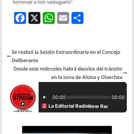
homenaje a éste santiagueño”.
F
X
W
E
S
a
h
m
h
c
a
a
a
Se realizó la Sesión Extraordinaria en el Concejo
e
t
i
r
Deliberante
b
s
l
e
Desde este miércoles habrá desvíos del tránsito
en la zona de Alsina y Olaechea
o
A
o
p
k
p