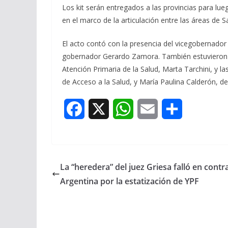
Los kit serán entregados a las provincias para lueg
en el marco de la articulación entre las áreas de 
El acto contó con la presencia del vicegobernador 
gobernador Gerardo Zamora. También estuvieron la 
Atención Primaria de la Salud, Marta Tarchini, y la
de Acceso a la Salud, y María Paulina Calderón, de
F
X
W
E
S
a
h
m
h
c
a
a
a
La “heredera” del juez Griesa falló en contr
e
t
i
r
Argentina por la estatización de YPF
b
s
l
e
o
A