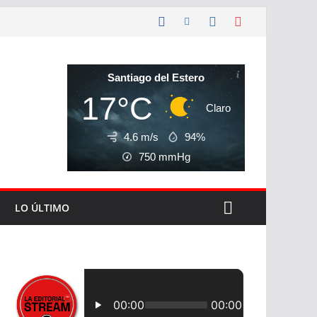
Santiago del Estero
17°C
Claro
4.6 m/s
94%
750
mmHg
LO ÚLTIMO