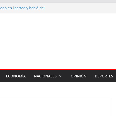
dó en libertad y habló del
e salió corriendo de su casa:
n ya terminó, hay que trabajar
iudad”
inauguró un acueducto y entregó
va Francia
indumentaria de trabajo al
al
ó el trabajo del personal de la
to por los 88 años de su
ECONOMÍA
NACIONALES
OPINIÓN
DEPORTES