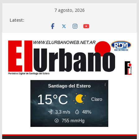
Skip
7 agosto, 2026
to
Latest:
content
Santiago del Estero
15°C
Claro
3.3 m/s
48%
755
mmHg