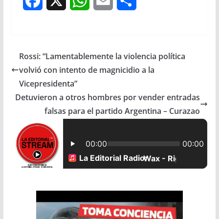
F
X
W
E
S
a
h
m
h
c
a
a
a
Rossi: “Lamentablemente la violencia política
e
t
i
r
volvió con intento de magnicidio a la
b
s
l
e
Vicepresidenta”
Detuvieron a otros hombres por vender entradas
o
A
falsas para el partido Argentina – Curazao
o
p
k
p