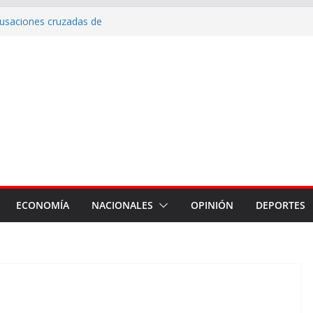
cusaciones cruzadas de
 la intervención de la Dirección
mantenimiento de calles con
uerto, Vinalar, Juan XXIII y
 drenajes pluviales
erna en Fernández
nes del Hospital Zonal de
ECONOMÍA
NACIONALES
OPINIÓN
DEPORTES