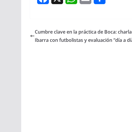
a
h
m
h
c
a
a
a
Cumbre clave en la práctica de Boca: charla
e
t
i
r
Ibarra con futbolistas y evaluación “día a dí
b
s
l
e
o
A
o
p
k
p