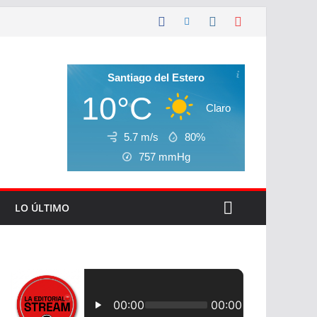
Santiago del Estero
10°C
Claro
5.7 m/s
80%
757
mmHg
LO ÚLTIMO