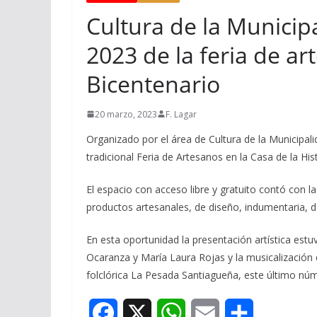
Cultura de la Municipa
2023 de la feria de ar
Bicentenario
20 marzo, 2023
F. Lagar
Organizado por el área de Cultura de la Municipalida
tradicional Feria de Artesanos en la Casa de la Hist
El espacio con acceso libre y gratuito contó con 
productos artesanales, de diseño, indumentaria, d
En esta oportunidad la presentación artística estu
Ocaranza y María Laura Rojas y la musicalización 
folclórica La Pesada Santiagueña, este último núm
F
X
W
E
S