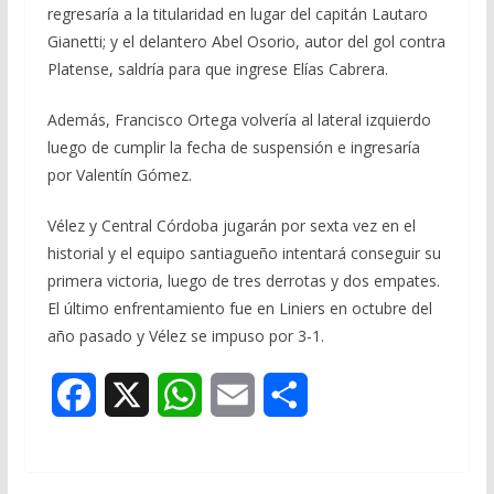
regresaría a la titularidad en lugar del capitán Lautaro
Gianetti; y el delantero Abel Osorio, autor del gol contra
Platense, saldría para que ingrese Elías Cabrera.
Además, Francisco Ortega volvería al lateral izquierdo
luego de cumplir la fecha de suspensión e ingresaría
por Valentín Gómez.
Vélez y Central Córdoba jugarán por sexta vez en el
historial y el equipo santiagueño intentará conseguir su
primera victoria, luego de tres derrotas y dos empates.
El último enfrentamiento fue en Liniers en octubre del
año pasado y Vélez se impuso por 3-1.
F
X
W
E
S
a
h
m
h
c
a
a
a