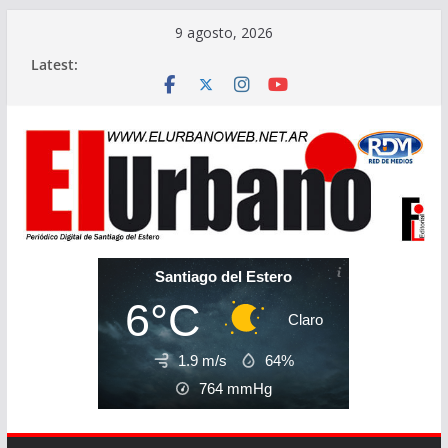
Skip
9 agosto, 2026
to
Latest:
content
Santiago del Estero
6°C
Claro
1.9 m/s
64%
764
mmHg