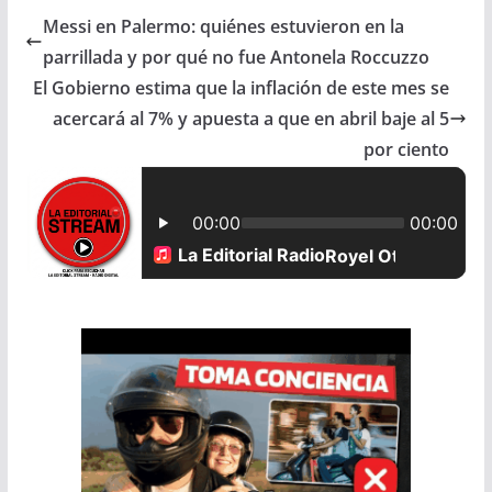
Messi en Palermo: quiénes estuvieron en la
e
t
i
r
parrillada y por qué no fue Antonela Roccuzzo
b
s
l
e
El Gobierno estima que la inflación de este mes se
acercará al 7% y apuesta a que en abril baje al 5
o
A
por ciento
o
p
k
p