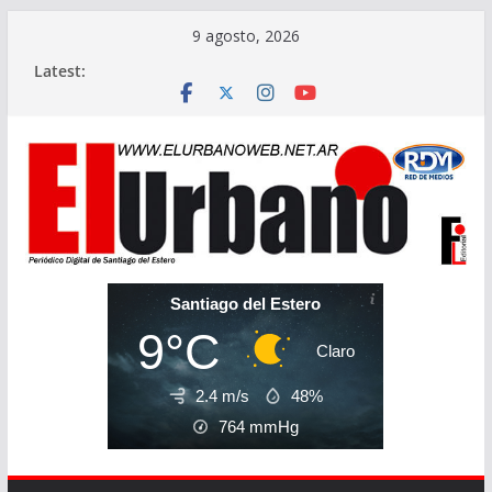
Skip
9 agosto, 2026
to
Latest:
content
Santiago del Estero
9°C
Claro
2.4 m/s
48%
764
mmHg