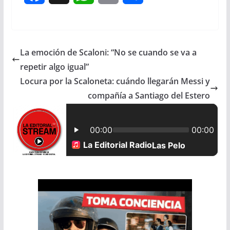
a
h
m
h
c
a
a
a
La emoción de Scaloni: “No se cuando se va a
e
t
i
r
repetir algo igual”
b
s
l
e
Locura por la Scaloneta: cuándo llegarán Messi y
compañía a Santiago del Estero
o
A
o
p
k
p