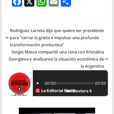
F
X
W
E
S
a
h
m
h
c
a
a
a
Rodríguez Larreta dijo que quiere ser presidente
e
t
i
r
para “cerrar la grieta e impulsar una profunda
b
s
l
e
transformación productiva”
Sergio Massa compartió una cena con Kristalina
o
A
Georgieva y analizaron la situación económica de
o
p
la Argentina
k
p