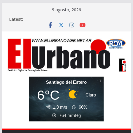
Skip
9 agosto, 2026
to
Latest:
content
Santiago del Estero
6°C
Claro
1.9 m/s
66%
764
mmHg