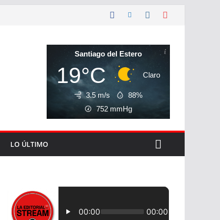
Santiago del Estero
19°C
Claro
3.5 m/s
88%
752
mmHg
LO ÚLTIMO