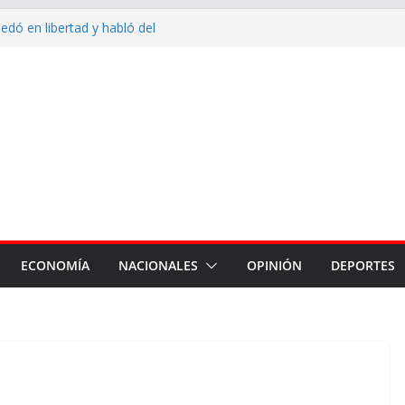
dó en libertad y habló del
e salió corriendo de su casa:
n ya terminó, hay que trabajar
iudad”
inauguró un acueducto y entregó
va Francia
indumentaria de trabajo al
al
ó el trabajo del personal de la
to por los 88 años de su
ECONOMÍA
NACIONALES
OPINIÓN
DEPORTES