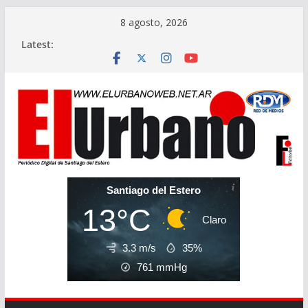
Skip
8 agosto, 2026
to
Latest:
content
Santiago del Estero
13°C
Claro
3.3 m/s
35%
761
mmHg