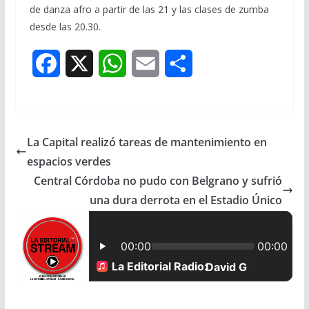
de danza afro a partir de las 21 y las clases de zumba
desde las 20.30.
F
X
W
E
S
a
h
m
h
c
a
a
a
La Capital realizó tareas de mantenimiento en
e
t
i
r
espacios verdes
b
s
l
e
Central Córdoba no pudo con Belgrano y sufrió
una dura derrota en el Estadio Único
o
A
o
p
k
p