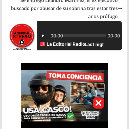
Se entregó Leandro Martínez, el ex ejecutivo
buscado por abusar de su sobrina tras estar tres
o
A
años prófugo
o
p
k
p