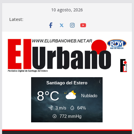
Skip
10 agosto, 2026
to
Latest:
content
Santiago del Estero
8°C
Nublado
3 m/s
64%
772
mmHg