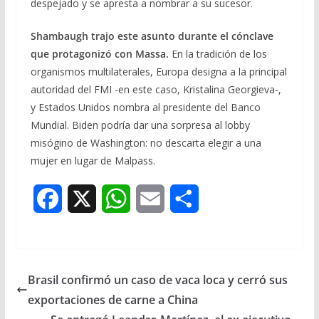
despejado y se apresta a nombrar a su sucesor.
Shambaugh trajo este asunto durante el cónclave
que protagonizó con Massa.
En la tradición de los
organismos multilaterales, Europa designa a la principal
autoridad del FMI -en este caso, Kristalina Georgieva-,
y Estados Unidos nombra al presidente del Banco
Mundial. Biden podría dar una sorpresa al lobby
misógino de Washington: no descarta elegir a una
mujer en lugar de Malpass.
F
X
W
E
S
a
h
m
h
c
a
a
a
Brasil confirmó un caso de vaca loca y cerró sus
e
t
i
r
exportaciones de carne a China
b
s
l
e