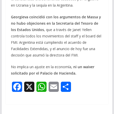
en Ucrania y la sequía en la Argentina.
Georgieva coincidió con los argumentos de Massa y
no hubo objeciones en la Secretaria del Tesoro de
los Estados Unidos,
que a través de Janet Yellen
controla todos los movimientos del staff y el board del
FMI. Argentina está cumpliendo el acuerdo de
Facilidades Extendidas, y el anuncio de hoy fue una
decisión que asumió la directora del FMI.
No implica un ajuste en la economía,
ni un waiver
solicitado por el Palacio de Hacienda.
F
X
W
E
S
a
h
m
h
c
a
a
a