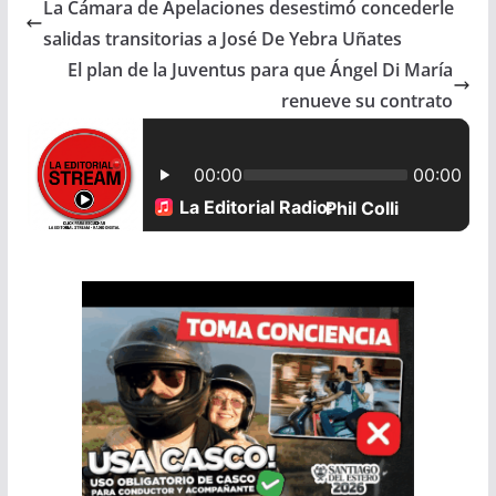
La Cámara de Apelaciones desestimó concederle
e
t
i
r
salidas transitorias a José De Yebra Uñates
b
s
l
e
El plan de la Juventus para que Ángel Di María
renueve su contrato
o
A
o
p
k
p