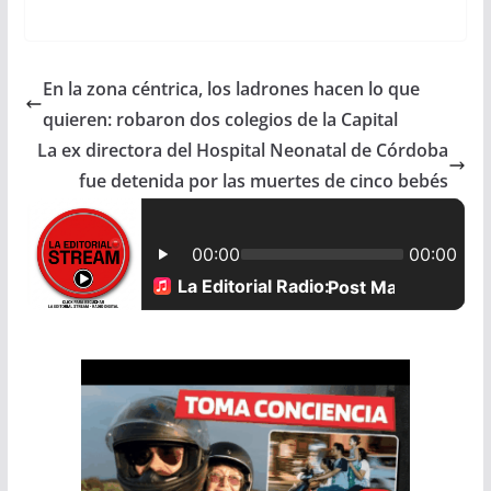
a
h
m
h
c
a
a
a
En la zona céntrica, los ladrones hacen lo que
e
t
i
r
quieren: robaron dos colegios de la Capital
b
s
l
e
La ex directora del Hospital Neonatal de Córdoba
fue detenida por las muertes de cinco bebés
o
A
o
p
k
p