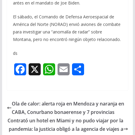
antes en el mandato de Joe Biden.
El sábado, el Comando de Defensa Aeroespacial de
América del Norte (NORAD) envió aviones de combate
para investigar una “anomalía de radar” sobre
Montana, pero no encontró ningún objeto relacionado.
ds
F
X
W
E
S
a
h
m
h
c
a
a
a
Ola de calor: alerta roja en Mendoza y naranja en
e
t
i
r
CABA, Conurbano bonaerense y 7 provincias
b
s
l
e
Contrató un hotel en Miami y no pudo viajar por la
pandemia: la justicia obligó a la agencia de viajes a
o
A