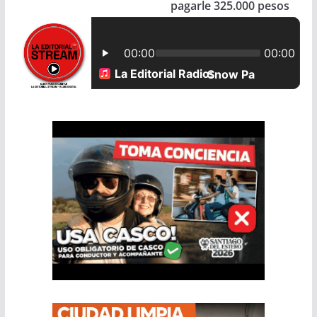
pagarle 325.000 pesos
o
p
k
p