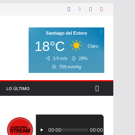
Santiago del Estero
18°C
Claro
3.9 m/s
29%
759
mmHg
LO ÚLTIMO