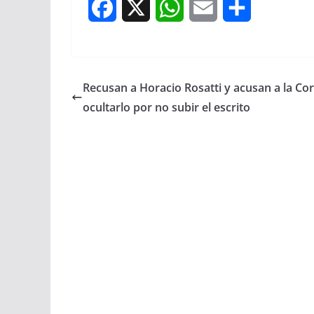
F
X
W
E
S
a
h
m
h
c
a
a
a
Recusan a Horacio Rosatti y acusan a la Cor
e
t
i
r
ocultarlo por no subir el escrito
b
s
l
e
o
A
o
p
k
p